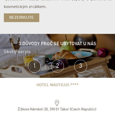
kosmetickým zrcátkem.
REZERVUJTE
3 DŮVODY PROČ SE UBYTOVAT U NÁS
Skvělý servis
V
1
2
3
HOTEL NAUTILUS ****
Žižkovo Náměstí 20
,
390 01
Tábor
(
Czech Republic
)